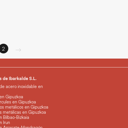
2
 de Ibarkalde S.L.
 de acero inoxidable en
 en Gipuzkoa
rcules en Gipuzkoa
os metálicos en Gipuzkoa
s metálicas en Gipuzkoa
n Bilbao-Bizkaia
n Irun
en Arrasate-Mondragón