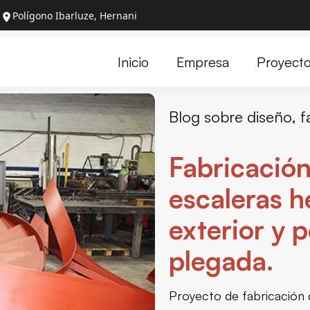
Polígono Ibarluze, Hernani
Proyect
Inicio
Empresa
Blog sobre diseño, f
Fabricación
escaleras h
exterior y 
plegada.
Proyecto de fabricación d