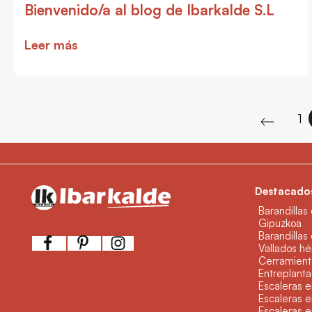
Bienvenido/a al blog de Ibarkalde S.L
Leer más
1
Destacados
Barandillas
Gipuzkoa
Barandillas
Vallados hé
Cerramient
Entreplanta
Escaleras e
Escaleras e
Escaleras 