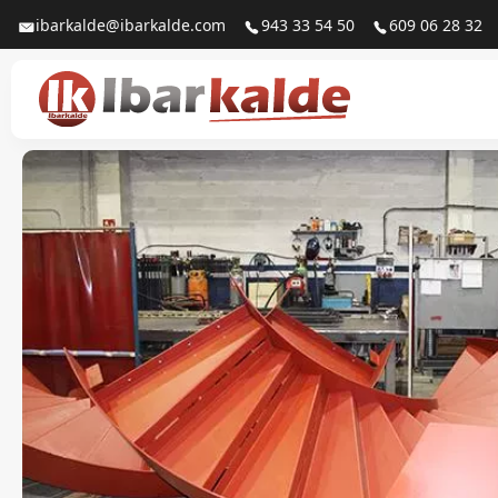
ibarkalde@ibarkalde.com
943 33 54 50
609 06 28 32