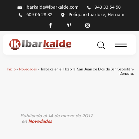
ibarkalde@ibarkalde.com
943 33 54 50
609 06 28 32
Polígono Ibarluze, Hernani
Inicio
-
Novedades
-
Trabajos en el Hospital San Juan de Dios de San Sebastián-
Donostia.
Publicado el 14 de marzo de 2017
en
Novedades