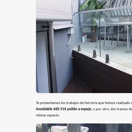
Te presentamos los trabajos de herrería que hemos realizado 
inoxidable AISI 316 pulido a espejo
, y por otra, dos tramos 
mismo espacio.