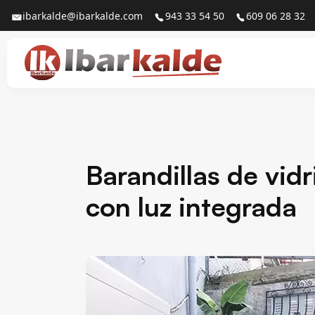
ibarkalde@ibarkalde.com
943 33 54 50
609 06 28 32
Barandillas de vidr
con luz integrada