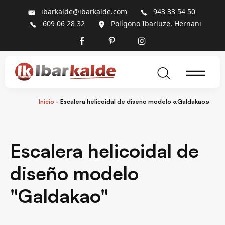
ibarkalde@ibarkalde.com
943 33 54 50
609 06 28 32
Polígono Ibarluze, Hernani
Inicio
-
Escalera helicoidal de diseño modelo «Galdakao»
Escalera helicoidal de
diseño modelo
"Galdakao"