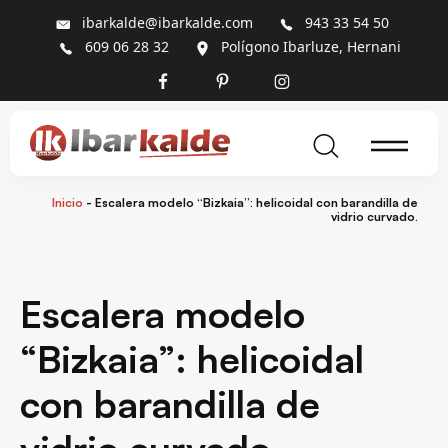
ibarkalde@ibarkalde.com
943 33 54 50
609 06 28 32
Polígono Ibarluze, Hernani
Inicio
-
Escalera modelo “Bizkaia”: helicoidal con barandilla de
vidrio curvado.
Escalera modelo
“Bizkaia”: helicoidal
con barandilla de