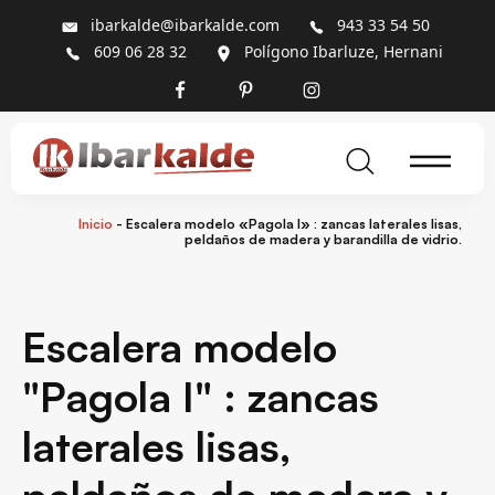
ibarkalde@ibarkalde.com
943 33 54 50
609 06 28 32
Polígono Ibarluze, Hernani
Inicio
-
Escalera modelo «Pagola I» : zancas laterales lisas,
peldaños de madera y barandilla de vidrio.
Escalera modelo
"Pagola I" : zancas
laterales lisas,