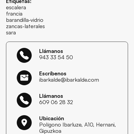
Etiquetas:
escalera
francia
barandilla-vidrio
zancas-laterales
sara
Llámanos
943 33 54 50
Escríbenos
ibarkalde@ibarkalde.com
Llámanos
609 06 28 32
Ubicación
Polígono Ibarluze, A10, Hernani,
Gipuzkoa