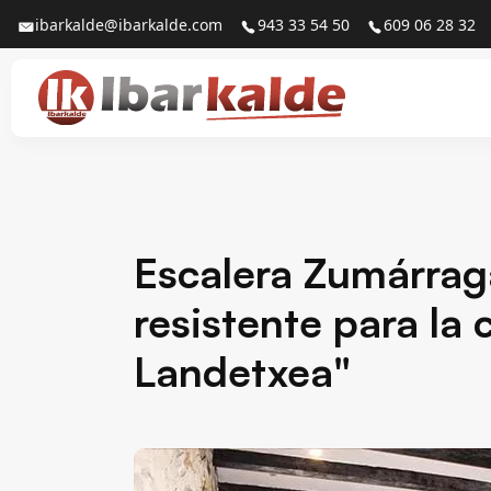
ibarkalde@ibarkalde.com
943 33 54 50
609 06 28 32
Escalera Zumárrag
resistente para la
Landetxea"