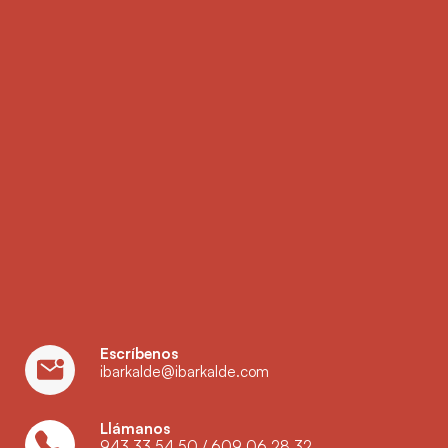
Escríbenos
ibarkalde@ibarkalde.com
Llámanos
943 33 54 50
/
609 06 28 32