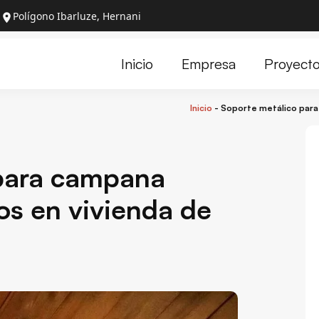
Polígono Ibarluze, Hernani
Proyect
Inicio
Empresa
Inicio
-
Soporte metálico para
 para campana
os en vivienda de