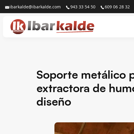
ibarkalde@ibarkalde.com
943 33 54 50
609 06 28 32
Soporte metálico
extractora de hum
diseño