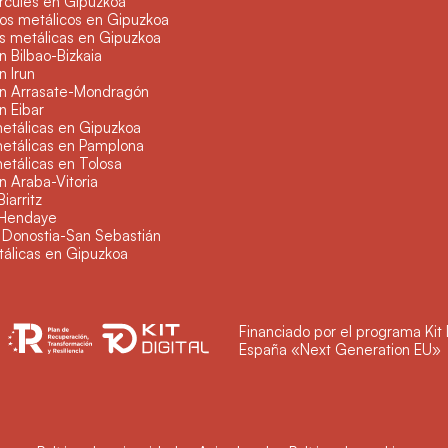
rcules en Gipuzkoa
os metálicos en Gipuzkoa
s metálicas en Gipuzkoa
n Bilbao-Bizkaia
n Irun
en Arrasate-Mondragón
n Eibar
metálicas en Gipuzkoa
metálicas en Pamplona
etálicas en Tolosa
n Araba-Vitoria
Biarritz
á Hendaye
 Donostia-San Sebastián
tálicas en Gipuzkoa
Financiado por el programa Kit 
España «Next Generation EU»