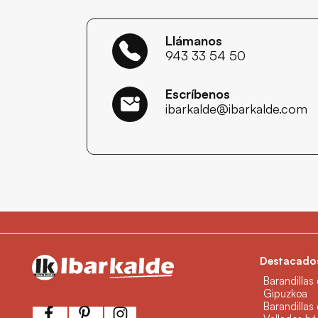
Llámanos
943 33 54 50
Escríbenos
ibarkalde@ibarkalde.com
Destacados
Barandillas
Gipuzkoa
Barandillas