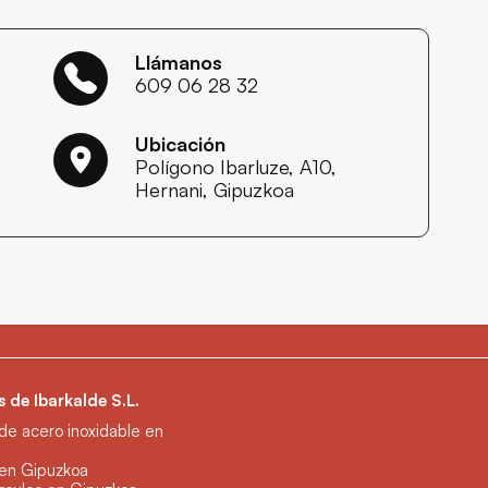
Llámanos
609 06 28 32
Ubicación
Polígono Ibarluze, A10,
Hernani, Gipuzkoa
 de Ibarkalde S.L.
 de acero inoxidable en
 en Gipuzkoa